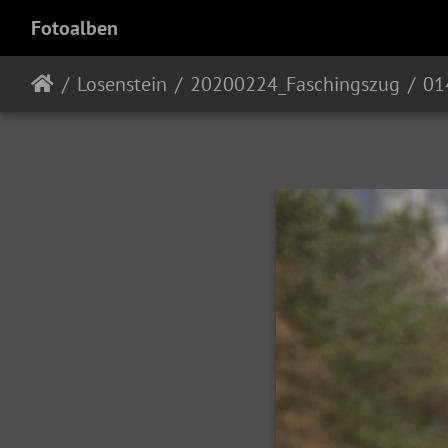
Fotoalben
Losenstein
20200224_Faschingszug
01