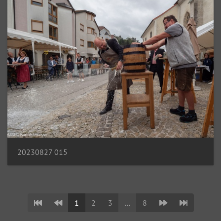
20230827 015
1
2
3
...
8