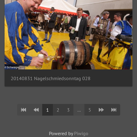
20140831 Nagelschmiedsonntag 028
1
2
3
...
5
Powered by
Piwigo